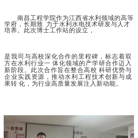
南昌工程学院作为江西省水利领域的高等
学府，长期致
力于水利水电技术研发与人才
培养。此次博士工作站的设立，
是我司与高校深化合作的里程碑，标志着双
方在水利行业一
体化领域的产学研合作迈入
新阶段。此次合作旨在整
合高校
科研优势与
企业实践资源，推动水利工程技术创新与
成
果转
化，为行业高质量发展注入新动能。