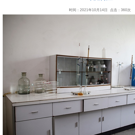
时间：2021年10月14日
点击：
360次